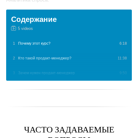
Содержание
5 videos
1
Почему этот курс?
6:18
2
Кто такой продакт-менеджер?
11:38
3
Зачем нужен продакт-менеджер
9:50
4
Как управлять маркетингом на ядре продакт-
7:19
менеджмента
5
Результаты. Условия. Выгоды
7:18
ЧАСТО ЗАДАВАЕМЫЕ