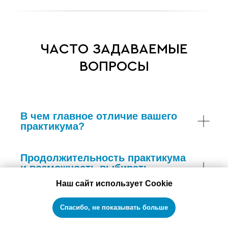
5
Результаты. Условия. Выгоды
7:18
ЧАСТО ЗАДАВАЕМЫЕ
ВОПРОСЫ
В чем главное отличие вашего
практикума?
Продолжительность практикума
и возможность выбирать
интересующие темы
Наш сайт использует Cookie
Спасибо, не показывать больше
Сколько сотрудников можно
привлечь на практикум