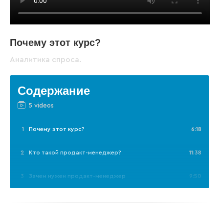
Почему этот курс?
Аналитика спроса.
Содержание
5 videos
1
Почему этот курс?
6:18
2
Кто такой продакт-менеджер?
11:38
3
Зачем нужен продакт-менеджер
9:50
4
Как управлять маркетингом на ядре продакт-
7:19
менеджмента