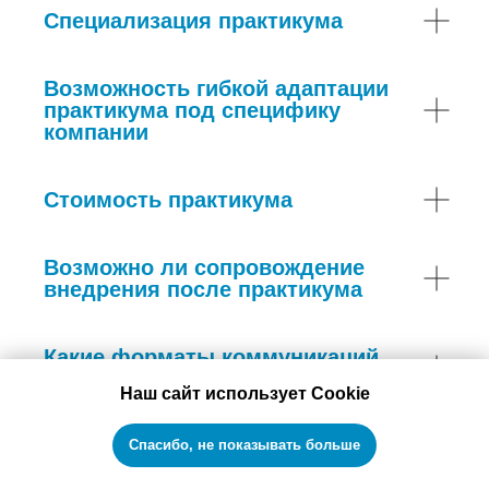
Специализация практикума
Возможность гибкой адаптации
практикума под специфику
компании
Стоимость практикума
Возможно ли сопровождение
внедрения после практикума
Какие форматы коммуникаций
практикума предусмотрены
Наш сайт использует Cookie
А если в компании пока нет
Спасибо, не показывать больше
продакт-менеджеров, но