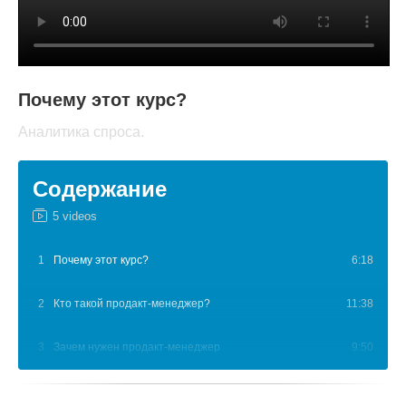
Почему этот курс?
Аналитика спроса.
Содержание
5 videos
1
Почему этот курс?
6:18
2
Кто такой продакт-менеджер?
11:38
3
Зачем нужен продакт-менеджер
9:50
4
Как управлять маркетингом на ядре продакт-
7:19
менеджмента